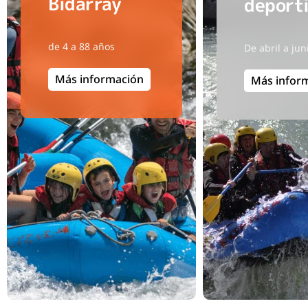
Bidarray
deport
de 4 a 88 años
De abril a jun
Más información
Más infor