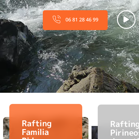
06 81 28 46 99
Rafting
Raftin
Familia
Pirineo