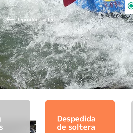
Reproducir vídeo
g
Despedida
s
de soltera