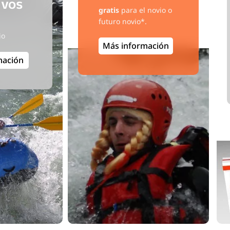
ivos
gratis
para el novio o
futuro novio*.
io
Más información
mación