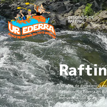
DESCENSO DE
RAFTING
Rafti
¡30 años de experiencia en 
de rafting Ur Ederra en Bi
bienvenida con su equipo 
bravas.