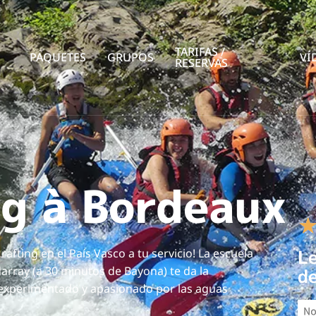
TARIFAS /
PAQUETES
GRUPOS
VÍ
RESERVAS
ng à Bordeaux
Le
rafting en el País Vasco a tu servicio! La escuela
darray (a 30 minutos de Bayona) te da la
de
experimentado y apasionado por las aguas