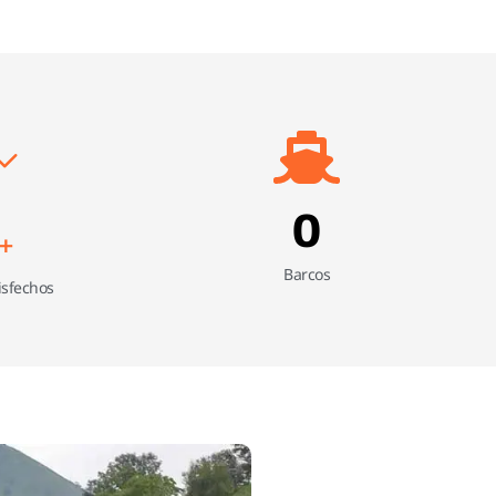
0
+
Barcos
isfechos